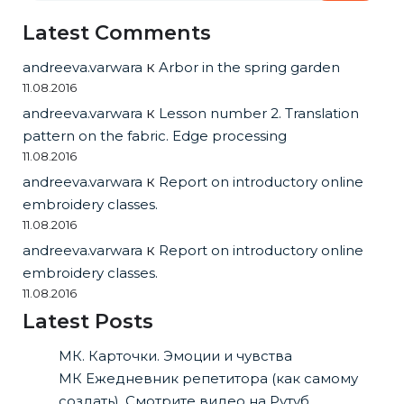
Latest Comments
andreeva.varwara
к
Arbor in the spring garden
11.08.2016
andreeva.varwara
к
Lesson number 2. Translation
pattern on the fabric. Edge processing
11.08.2016
andreeva.varwara
к
Report on introductory online
embroidery classes.
11.08.2016
andreeva.varwara
к
Report on introductory online
embroidery classes.
11.08.2016
Latest Posts
МК. Карточки. Эмоции и чувства
МК Ежедневник репетитора (как самому
создать). Смотрите видео на Рутуб