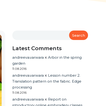
Search
Latest Comments
andreeva.varwara
к
Arbor in the spring
garden
11.08.2016
andreeva.varwara
к
Lesson number 2.
Translation pattern on the fabric. Edge
processing
11.08.2016
andreeva.varwara
к
Report on
introductory online embroidery classes.