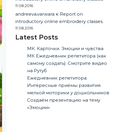
11.08.2016
andreeva.varwara
к
Report on
introductory online embroidery classes.
11.08.2016
Latest Posts
МК. Карточки. Эмоции и чувства
МК Ежедневник репетитора (как
самому создать). Смотрите видео
на Рутуб
Ежедневник репетитора
Интересные приёмы развития
мелкой моторики у дошкольников
Создаём презентацию на тему
«Эмоции»