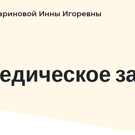
Бариновой Инны Игоревны
едическое з