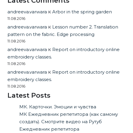
Latest Comments
andreeva.varwara
к
Arbor in the spring garden
11.08.2016
andreeva.varwara
к
Lesson number 2. Translation
pattern on the fabric. Edge processing
11.08.2016
andreeva.varwara
к
Report on introductory online
embroidery classes.
11.08.2016
andreeva.varwara
к
Report on introductory online
embroidery classes.
11.08.2016
Latest Posts
МК. Карточки. Эмоции и чувства
МК Ежедневник репетитора (как самому
создать). Смотрите видео на Рутуб
Ежедневник репетитора