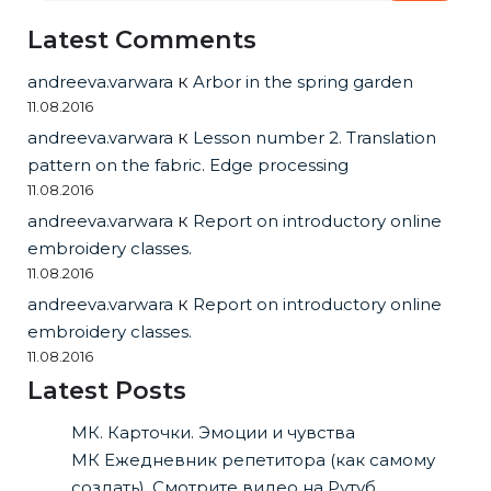
Latest Comments
andreeva.varwara
к
Arbor in the spring garden
11.08.2016
andreeva.varwara
к
Lesson number 2. Translation
pattern on the fabric. Edge processing
11.08.2016
andreeva.varwara
к
Report on introductory online
embroidery classes.
11.08.2016
andreeva.varwara
к
Report on introductory online
embroidery classes.
11.08.2016
Latest Posts
МК. Карточки. Эмоции и чувства
МК Ежедневник репетитора (как самому
создать). Смотрите видео на Рутуб