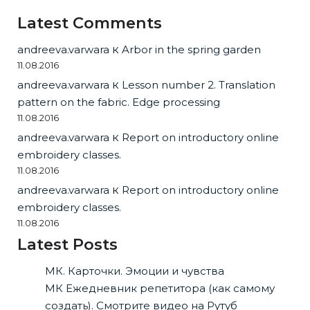
Latest Comments
andreeva.varwara
к
Arbor in the spring garden
11.08.2016
andreeva.varwara
к
Lesson number 2. Translation
pattern on the fabric. Edge processing
11.08.2016
andreeva.varwara
к
Report on introductory online
embroidery classes.
11.08.2016
andreeva.varwara
к
Report on introductory online
embroidery classes.
11.08.2016
Latest Posts
МК. Карточки. Эмоции и чувства
МК Ежедневник репетитора (как самому
создать). Смотрите видео на Рутуб