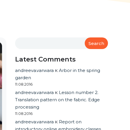
Search
Latest Comments
andreeva.varwara
к
Arbor in the spring
garden
11.08.2016
andreeva.varwara
к
Lesson number 2.
Translation pattern on the fabric. Edge
processing
11.08.2016
andreeva.varwara
к
Report on
introductory online embroidery classes.