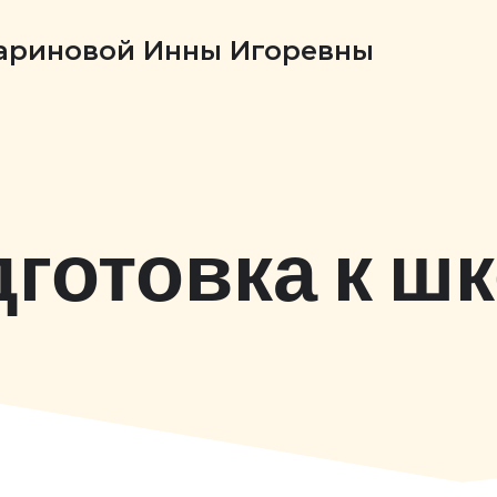
Бариновой Инны Игоревны
готовка к ш