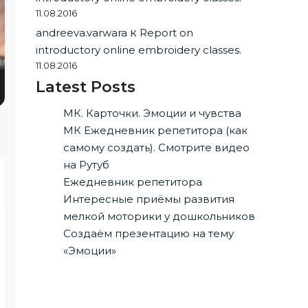
11.08.2016
andreeva.varwara
к
Report on
introductory online embroidery classes.
11.08.2016
Latest Posts
МК. Карточки. Эмоции и чувства
МК Ежедневник репетитора (как
самому создать). Смотрите видео
на Рутуб
Ежедневник репетитора
Интересные приёмы развития
мелкой моторики у дошкольников
Создаём презентацию на тему
«Эмоции»