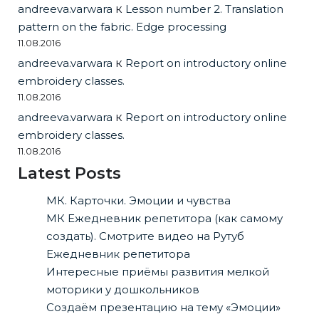
andreeva.varwara
к
Lesson number 2. Translation
pattern on the fabric. Edge processing
11.08.2016
andreeva.varwara
к
Report on introductory online
embroidery classes.
11.08.2016
andreeva.varwara
к
Report on introductory online
embroidery classes.
11.08.2016
Latest Posts
МК. Карточки. Эмоции и чувства
МК Ежедневник репетитора (как самому
создать). Смотрите видео на Рутуб
Ежедневник репетитора
Интересные приёмы развития мелкой
моторики у дошкольников
Создаём презентацию на тему «Эмоции»