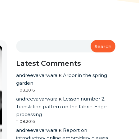
Search
Latest Comments
andreeva.varwara
к
Arbor in the spring
garden
11.08.2016
andreeva.varwara
к
Lesson number 2.
Translation pattern on the fabric. Edge
processing
11.08.2016
andreeva.varwara
к
Report on
introductory online embroidery classes.