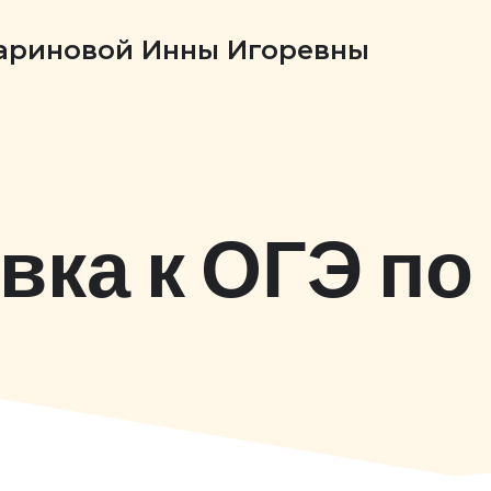
Бариновой Инны Игоревны
вка к ОГЭ по