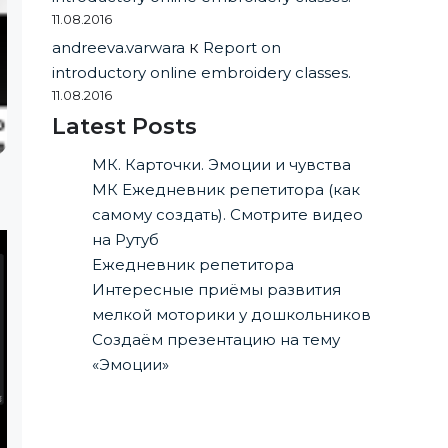
11.08.2016
andreeva.varwara
к
Report on
introductory online embroidery classes.
11.08.2016
Latest Posts
МК. Карточки. Эмоции и чувства
МК Ежедневник репетитора (как
самому создать). Смотрите видео
на Рутуб
Ежедневник репетитора
Интересные приёмы развития
мелкой моторики у дошкольников
Создаём презентацию на тему
«Эмоции»