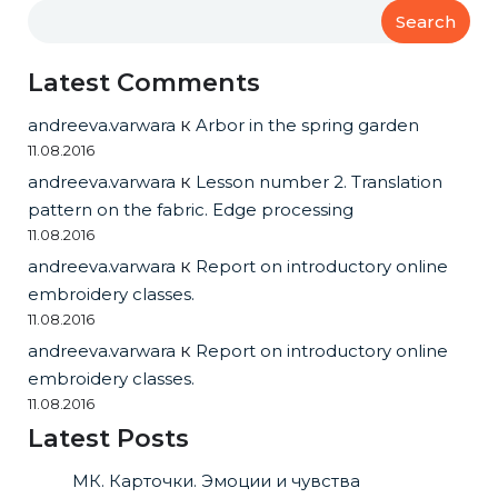
Search
Latest Comments
andreeva.varwara
к
Arbor in the spring garden
11.08.2016
andreeva.varwara
к
Lesson number 2. Translation
pattern on the fabric. Edge processing
11.08.2016
andreeva.varwara
к
Report on introductory online
embroidery classes.
11.08.2016
andreeva.varwara
к
Report on introductory online
embroidery classes.
11.08.2016
Latest Posts
МК. Карточки. Эмоции и чувства