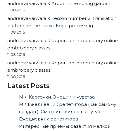
andreeva.varwara
к
Arbor in the spring garden
11.08.2016
andreeva.varwara
к
Lesson number 2. Translation
pattern on the fabric. Edge processing
11.08.2016
andreeva.varwara
к
Report on introductory online
embroidery classes.
11.08.2016
andreeva.varwara
к
Report on introductory online
embroidery classes.
11.08.2016
Latest Posts
МК. Карточки. Эмоции и чувства
МК Ежедневник репетитора (как самому
создать). Смотрите видео на Рутуб
Ежедневник репетитора
Интересные приёмы развития мелкой