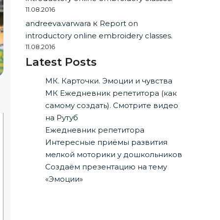
11.08.2016
andreeva.varwara
к
Report on
introductory online embroidery classes.
11.08.2016
Latest Posts
МК. Карточки. Эмоции и чувства
МК Ежедневник репетитора (как
самому создать). Смотрите видео
на Рутуб
Ежедневник репетитора
Интересные приёмы развития
мелкой моторики у дошкольников
Создаём презентацию на тему
«Эмоции»