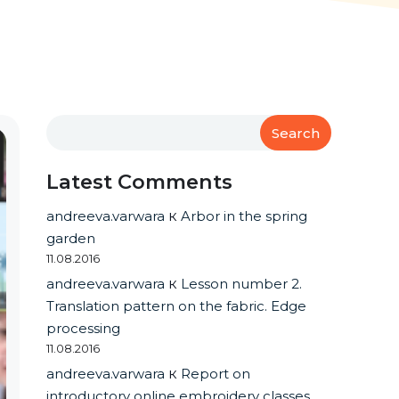
Search
Latest Comments
andreeva.varwara
к
Arbor in the spring
garden
11.08.2016
andreeva.varwara
к
Lesson number 2.
Translation pattern on the fabric. Edge
processing
11.08.2016
andreeva.varwara
к
Report on
introductory online embroidery classes.