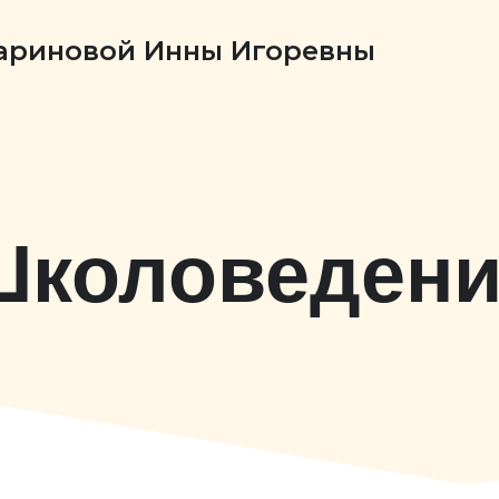
Бариновой Инны Игоревны
Школоведени