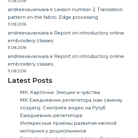
11.08.2016
andreeva.varwara
к
Lesson number 2. Translation
pattern on the fabric. Edge processing
11.08.2016
andreeva.varwara
к
Report on introductory online
embroidery classes.
11.08.2016
andreeva.varwara
к
Report on introductory online
embroidery classes.
11.08.2016
Latest Posts
МК. Карточки. Эмоции и чувства
МК Ежедневник репетитора (как самому
создать). Смотрите видео на Рутуб
Ежедневник репетитора
Интересные приёмы развития мелкой
моторики у дошкольников