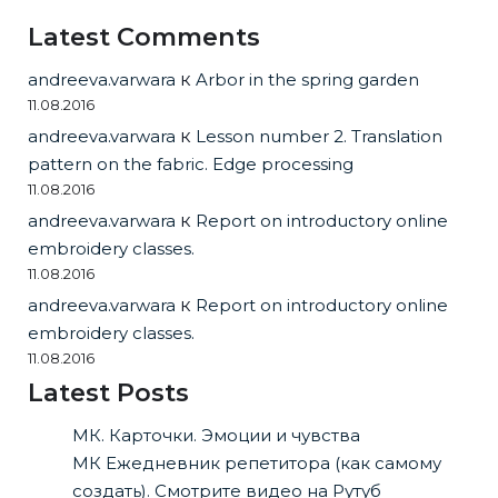
Latest Comments
andreeva.varwara
к
Arbor in the spring garden
11.08.2016
andreeva.varwara
к
Lesson number 2. Translation
pattern on the fabric. Edge processing
11.08.2016
andreeva.varwara
к
Report on introductory online
embroidery classes.
11.08.2016
andreeva.varwara
к
Report on introductory online
embroidery classes.
11.08.2016
Latest Posts
МК. Карточки. Эмоции и чувства
МК Ежедневник репетитора (как самому
создать). Смотрите видео на Рутуб