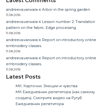
Latest Comments
andreeva.varwara
к
Arbor in the spring garden
11.08.2016
andreeva.varwara
к
Lesson number 2. Translation
pattern on the fabric. Edge processing
11.08.2016
andreeva.varwara
к
Report on introductory online
embroidery classes.
11.08.2016
andreeva.varwara
к
Report on introductory online
embroidery classes.
11.08.2016
Latest Posts
МК. Карточки. Эмоции и чувства
МК Ежедневник репетитора (как самому
создать). Смотрите видео на Рутуб
Ежедневник репетитора