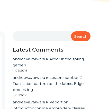
Search
Latest Comments
andreeva.varwara
к
Arbor in the spring
garden
11.08.2016
andreeva.varwara
к
Lesson number 2.
Translation pattern on the fabric. Edge
processing
11.08.2016
andreeva.varwara
к
Report on
introductory online embroidery classes.