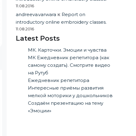
11.08.2016
andreeva.varwara
к
Report on
introductory online embroidery classes.
11.08.2016
Latest Posts
МК. Карточки. Эмоции и чувства
МК Ежедневник репетитора (как
самому создать). Смотрите видео
на Рутуб
Ежедневник репетитора
Интересные приёмы развития
мелкой моторики у дошкольников
Создаём презентацию на тему
«Эмоции»