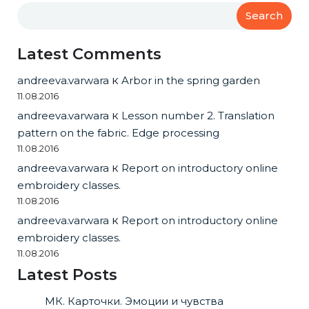
Search
Latest Comments
andreeva.varwara
к
Arbor in the spring garden
11.08.2016
andreeva.varwara
к
Lesson number 2. Translation
pattern on the fabric. Edge processing
11.08.2016
andreeva.varwara
к
Report on introductory online
embroidery classes.
11.08.2016
andreeva.varwara
к
Report on introductory online
embroidery classes.
11.08.2016
Latest Posts
МК. Карточки. Эмоции и чувства