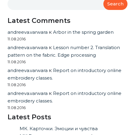
Search
Latest Comments
andreeva.varwara
к
Arbor in the spring garden
11.08.2016
andreeva.varwara
к
Lesson number 2. Translation
pattern on the fabric. Edge processing
11.08.2016
andreeva.varwara
к
Report on introductory online
embroidery classes.
11.08.2016
andreeva.varwara
к
Report on introductory online
embroidery classes.
11.08.2016
Latest Posts
МК. Карточки. Эмоции и чувства