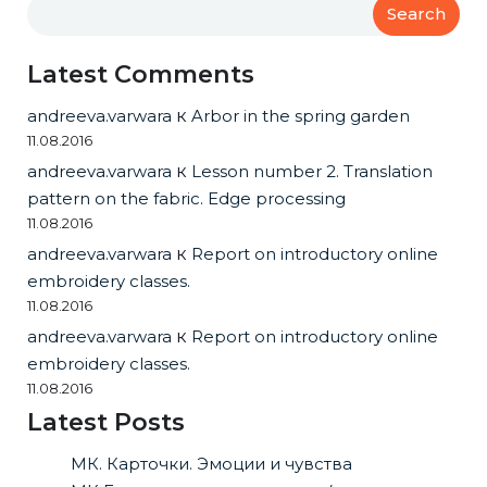
Search
Latest Comments
andreeva.varwara
к
Arbor in the spring garden
11.08.2016
andreeva.varwara
к
Lesson number 2. Translation
pattern on the fabric. Edge processing
11.08.2016
andreeva.varwara
к
Report on introductory online
embroidery classes.
11.08.2016
andreeva.varwara
к
Report on introductory online
embroidery classes.
11.08.2016
Latest Posts
МК. Карточки. Эмоции и чувства