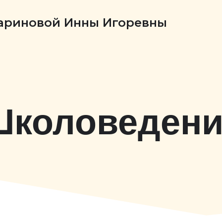
Бариновой Инны Игоревны
Школоведени