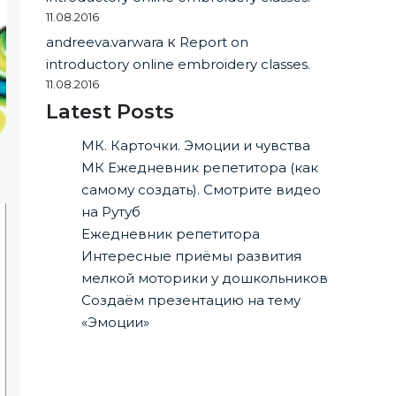
11.08.2016
andreeva.varwara
к
Report on
introductory online embroidery classes.
11.08.2016
Latest Posts
МК. Карточки. Эмоции и чувства
МК Ежедневник репетитора (как
самому создать). Смотрите видео
на Рутуб
Ежедневник репетитора
Интересные приёмы развития
мелкой моторики у дошкольников
Создаём презентацию на тему
«Эмоции»