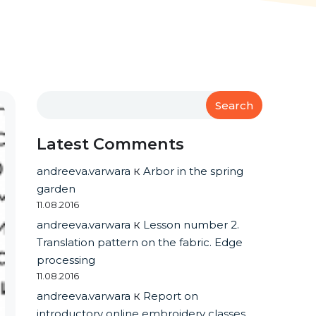
Search
Latest Comments
andreeva.varwara
к
Arbor in the spring
garden
11.08.2016
andreeva.varwara
к
Lesson number 2.
Translation pattern on the fabric. Edge
processing
11.08.2016
andreeva.varwara
к
Report on
introductory online embroidery classes.