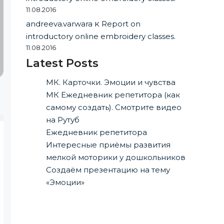
11.08.2016
andreeva.varwara
к
Report on
introductory online embroidery classes.
11.08.2016
Latest Posts
МК. Карточки. Эмоции и чувства
МК Ежедневник репетитора (как
самому создать). Смотрите видео
на Рутуб
Ежедневник репетитора
Интересные приёмы развития
мелкой моторики у дошкольников
Создаём презентацию на тему
«Эмоции»