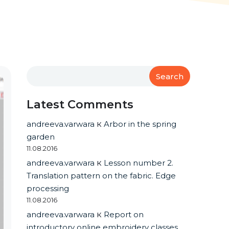
Search
Latest Comments
andreeva.varwara
к
Arbor in the spring
garden
11.08.2016
andreeva.varwara
к
Lesson number 2.
Translation pattern on the fabric. Edge
processing
11.08.2016
andreeva.varwara
к
Report on
introductory online embroidery classes.