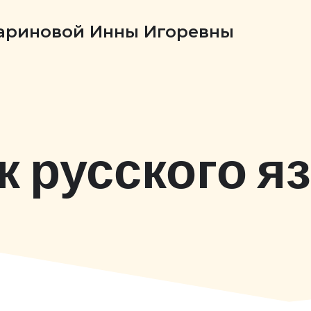
Бариновой Инны Игоревны
к русского я