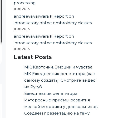
processing
11.08.2016
andreeva.varwara
к
Report on
introductory online embroidery classes.
11.08.2016
andreeva.varwara
к
Report on
introductory online embroidery classes.
11.08.2016
Latest Posts
МК. Карточки. Эмоции и чувства
МК Ежедневник репетитора (как
самому создать). Смотрите видео
на Рутуб
Ежедневник репетитора
Интересные приёмы развития
мелкой моторики у дошкольников
Создаём презентацию на тему