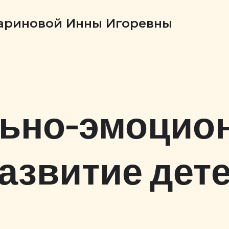
Бариновой Инны Игоревны
ьно-эмоцио
азвитие дет