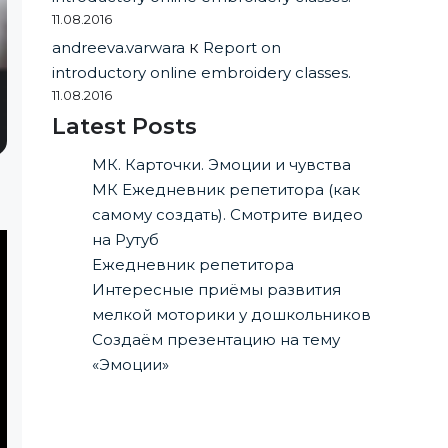
11.08.2016
andreeva.varwara
к
Report on
introductory online embroidery classes.
11.08.2016
Latest Posts
МК. Карточки. Эмоции и чувства
МК Ежедневник репетитора (как
самому создать). Смотрите видео
на Рутуб
Ежедневник репетитора
Интересные приёмы развития
мелкой моторики у дошкольников
Создаём презентацию на тему
«Эмоции»