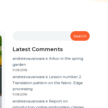
Search
Latest Comments
andreeva.varwara
к
Arbor in the spring
garden
11.08.2016
andreeva.varwara
к
Lesson number 2.
Translation pattern on the fabric. Edge
processing
11.08.2016
andreeva.varwara
к
Report on
introductory online embroidery classes.