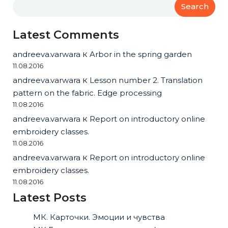
Search
Latest Comments
andreeva.varwara
к
Arbor in the spring garden
11.08.2016
andreeva.varwara
к
Lesson number 2. Translation
pattern on the fabric. Edge processing
11.08.2016
andreeva.varwara
к
Report on introductory online
embroidery classes.
11.08.2016
andreeva.varwara
к
Report on introductory online
embroidery classes.
11.08.2016
Latest Posts
МК. Карточки. Эмоции и чувства