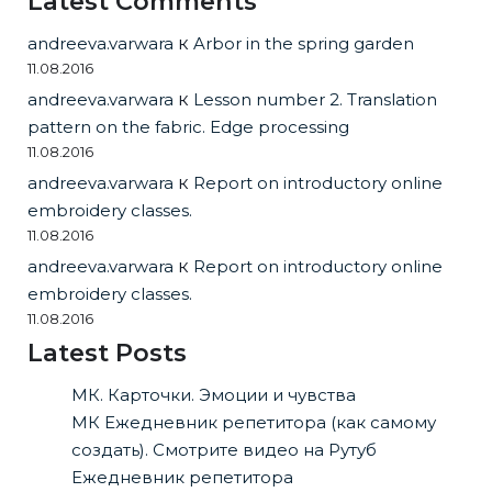
Latest Comments
andreeva.varwara
к
Arbor in the spring garden
11.08.2016
andreeva.varwara
к
Lesson number 2. Translation
pattern on the fabric. Edge processing
11.08.2016
andreeva.varwara
к
Report on introductory online
embroidery classes.
11.08.2016
andreeva.varwara
к
Report on introductory online
embroidery classes.
11.08.2016
Latest Posts
МК. Карточки. Эмоции и чувства
МК Ежедневник репетитора (как самому
создать). Смотрите видео на Рутуб
Ежедневник репетитора