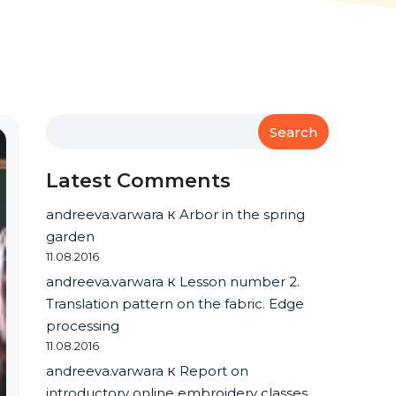
Search
Latest Comments
andreeva.varwara
к
Arbor in the spring
garden
11.08.2016
andreeva.varwara
к
Lesson number 2.
Translation pattern on the fabric. Edge
processing
11.08.2016
andreeva.varwara
к
Report on
introductory online embroidery classes.