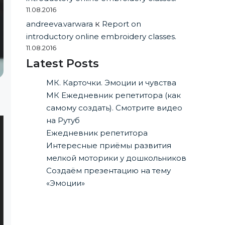
11.08.2016
andreeva.varwara
к
Report on
introductory online embroidery classes.
11.08.2016
Latest Posts
МК. Карточки. Эмоции и чувства
МК Ежедневник репетитора (как
самому создать). Смотрите видео
на Рутуб
Ежедневник репетитора
Интересные приёмы развития
мелкой моторики у дошкольников
Создаём презентацию на тему
«Эмоции»