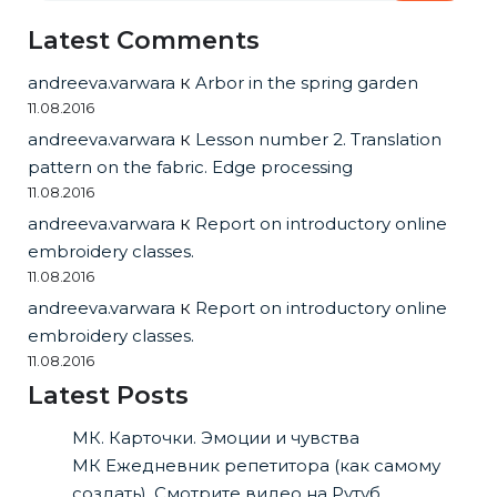
Latest Comments
andreeva.varwara
к
Arbor in the spring garden
11.08.2016
andreeva.varwara
к
Lesson number 2. Translation
pattern on the fabric. Edge processing
11.08.2016
andreeva.varwara
к
Report on introductory online
embroidery classes.
11.08.2016
andreeva.varwara
к
Report on introductory online
embroidery classes.
11.08.2016
Latest Posts
МК. Карточки. Эмоции и чувства
МК Ежедневник репетитора (как самому
создать). Смотрите видео на Рутуб