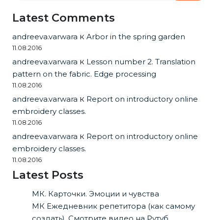
Latest Comments
andreeva.varwara
к
Arbor in the spring garden
11.08.2016
andreeva.varwara
к
Lesson number 2. Translation
pattern on the fabric. Edge processing
11.08.2016
andreeva.varwara
к
Report on introductory online
embroidery classes.
11.08.2016
andreeva.varwara
к
Report on introductory online
embroidery classes.
11.08.2016
Latest Posts
МК. Карточки. Эмоции и чувства
МК Ежедневник репетитора (как самому
создать). Смотрите видео на Рутуб