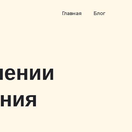
Главная
Блог
нении
ания