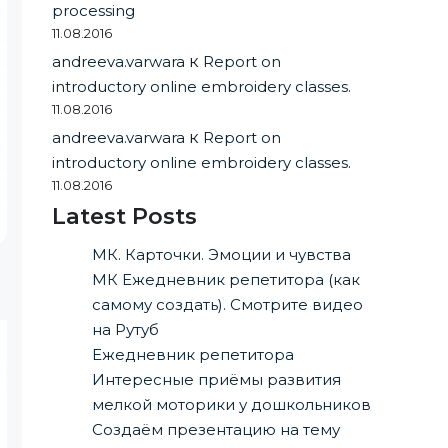
processing
11.08.2016
andreeva.varwara
к
Report on
introductory online embroidery classes.
11.08.2016
andreeva.varwara
к
Report on
introductory online embroidery classes.
11.08.2016
Latest Posts
МК. Карточки. Эмоции и чувства
МК Ежедневник репетитора (как
самому создать). Смотрите видео
на Рутуб
Ежедневник репетитора
Интересные приёмы развития
мелкой моторики у дошкольников
Создаём презентацию на тему