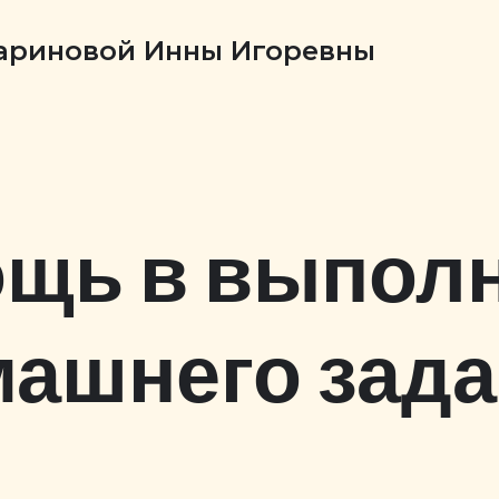
Бариновой Инны Игоревны
щь в выпол
ашнего зад