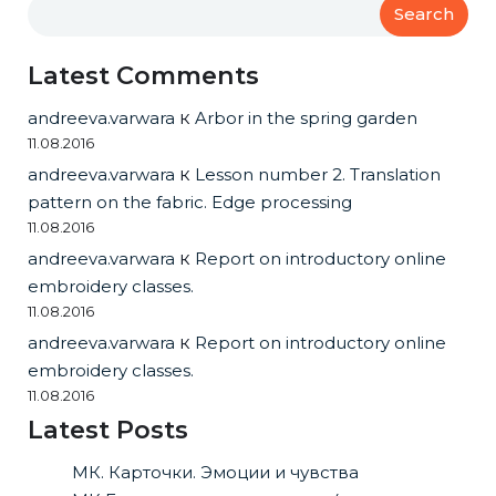
Search
Latest Comments
andreeva.varwara
к
Arbor in the spring garden
11.08.2016
andreeva.varwara
к
Lesson number 2. Translation
pattern on the fabric. Edge processing
11.08.2016
andreeva.varwara
к
Report on introductory online
embroidery classes.
11.08.2016
andreeva.varwara
к
Report on introductory online
embroidery classes.
11.08.2016
Latest Posts
МК. Карточки. Эмоции и чувства