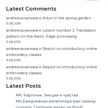
Latest Comments
andreeva.varwara
к
Arbor in the spring garden
11.08.2016
andreeva.varwara
к
Lesson number 2. Translation
pattern on the fabric. Edge processing
11.08.2016
andreeva.varwara
к
Report on introductory online
embroidery classes.
11.08.2016
andreeva.varwara
к
Report on introductory online
embroidery classes.
11.08.2016
Latest Posts
МК. Карточки. Эмоции и чувства
МК Ежедневник репетитора (как самому
создать). Смотрите видео на Рутуб