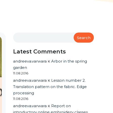
Search
Latest Comments
andreeva.varwara
к
Arbor in the spring
garden
11.08.2016
andreeva.varwara
к
Lesson number 2.
Translation pattern on the fabric. Edge
processing
11.08.2016
andreeva.varwara
к
Report on
introductory online embroidery classes.