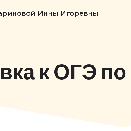
Бариновой Инны Игоревны
вка к ОГЭ по