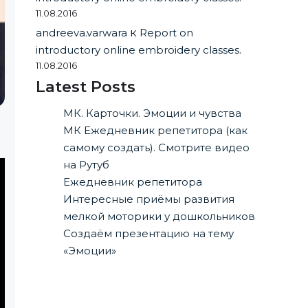
11.08.2016
andreeva.varwara
к
Report on
introductory online embroidery classes.
11.08.2016
Latest Posts
МК. Карточки. Эмоции и чувства
МК Ежедневник репетитора (как
самому создать). Смотрите видео
на Рутуб
Ежедневник репетитора
Интересные приёмы развития
мелкой моторики у дошкольников
Создаём презентацию на тему
«Эмоции»