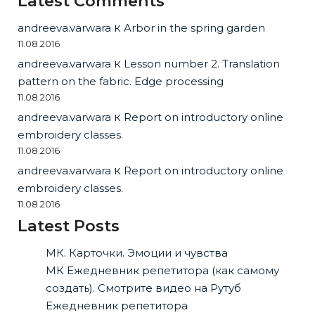
Latest Comments
andreeva.varwara
к
Arbor in the spring garden
11.08.2016
andreeva.varwara
к
Lesson number 2. Translation
pattern on the fabric. Edge processing
11.08.2016
andreeva.varwara
к
Report on introductory online
embroidery classes.
11.08.2016
andreeva.varwara
к
Report on introductory online
embroidery classes.
11.08.2016
Latest Posts
МК. Карточки. Эмоции и чувства
МК Ежедневник репетитора (как самому
создать). Смотрите видео на Рутуб
Ежедневник репетитора