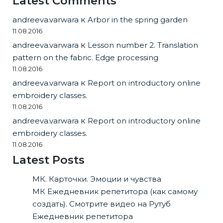
Latest Comments
andreeva.varwara
к
Arbor in the spring garden
11.08.2016
andreeva.varwara
к
Lesson number 2. Translation
pattern on the fabric. Edge processing
11.08.2016
andreeva.varwara
к
Report on introductory online
embroidery classes.
11.08.2016
andreeva.varwara
к
Report on introductory online
embroidery classes.
11.08.2016
Latest Posts
МК. Карточки. Эмоции и чувства
МК Ежедневник репетитора (как самому
создать). Смотрите видео на Рутуб
Ежедневник репетитора