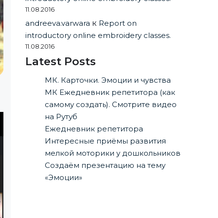
11.08.2016
andreeva.varwara
к
Report on
introductory online embroidery classes.
11.08.2016
Latest Posts
МК. Карточки. Эмоции и чувства
МК Ежедневник репетитора (как
самому создать). Смотрите видео
на Рутуб
Ежедневник репетитора
Интересные приёмы развития
мелкой моторики у дошкольников
Создаём презентацию на тему
«Эмоции»