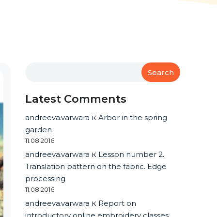
Search
Latest Comments
andreeva.varwara
к
Arbor in the spring
garden
11.08.2016
andreeva.varwara
к
Lesson number 2.
Translation pattern on the fabric. Edge
processing
11.08.2016
andreeva.varwara
к
Report on
introductory online embroidery classes.