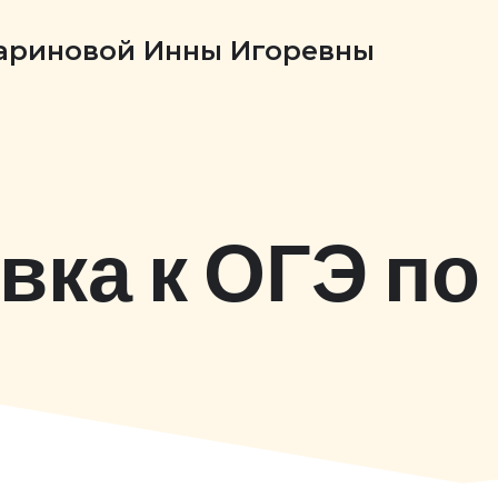
Бариновой Инны Игоревны
вка к ОГЭ по