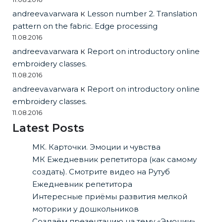
andreeva.varwara
к
Lesson number 2. Translation
pattern on the fabric. Edge processing
11.08.2016
andreeva.varwara
к
Report on introductory online
embroidery classes.
11.08.2016
andreeva.varwara
к
Report on introductory online
embroidery classes.
11.08.2016
Latest Posts
МК. Карточки. Эмоции и чувства
МК Ежедневник репетитора (как самому
создать). Смотрите видео на Рутуб
Ежедневник репетитора
Интересные приёмы развития мелкой
моторики у дошкольников
Создаём презентацию на тему «Эмоции»