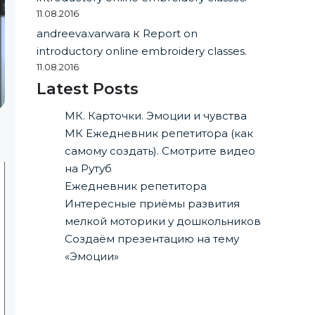
11.08.2016
andreeva.varwara
к
Report on
introductory online embroidery classes.
11.08.2016
Latest Posts
МК. Карточки. Эмоции и чувства
МК Ежедневник репетитора (как
самому создать). Смотрите видео
на Рутуб
Ежедневник репетитора
Интересные приёмы развития
мелкой моторики у дошкольников
Создаём презентацию на тему
«Эмоции»