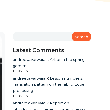
Search
Latest Comments
andreeva.varwara
к
Arbor in the spring
garden
11.08.2016
andreeva.varwara
к
Lesson number 2.
Translation pattern on the fabric. Edge
processing
11.08.2016
andreeva.varwara
к
Report on
introductory online embroidery classes.