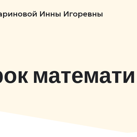
Бариновой Инны Игоревны
рок математи