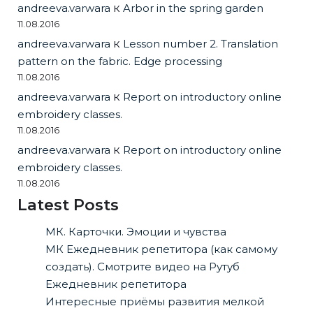
andreeva.varwara
к
Arbor in the spring garden
11.08.2016
andreeva.varwara
к
Lesson number 2. Translation
pattern on the fabric. Edge processing
11.08.2016
andreeva.varwara
к
Report on introductory online
embroidery classes.
11.08.2016
andreeva.varwara
к
Report on introductory online
embroidery classes.
11.08.2016
Latest Posts
МК. Карточки. Эмоции и чувства
МК Ежедневник репетитора (как самому
создать). Смотрите видео на Рутуб
Ежедневник репетитора
Интересные приёмы развития мелкой