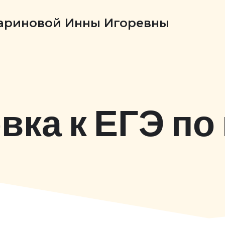
Бариновой Инны Игоревны
вка к ЕГЭ по