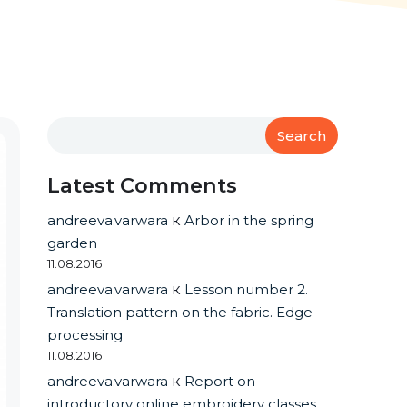
Search
Latest Comments
andreeva.varwara
к
Arbor in the spring
garden
11.08.2016
andreeva.varwara
к
Lesson number 2.
Translation pattern on the fabric. Edge
processing
11.08.2016
andreeva.varwara
к
Report on
introductory online embroidery classes.