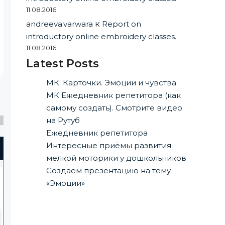
11.08.2016
andreeva.varwara
к
Report on
introductory online embroidery classes.
11.08.2016
Latest Posts
МК. Карточки. Эмоции и чувства
МК Ежедневник репетитора (как
самому создать). Смотрите видео
на Рутуб
Ежедневник репетитора
Интересные приёмы развития
мелкой моторики у дошкольников
Создаём презентацию на тему
«Эмоции»