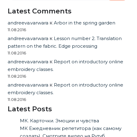
Latest Comments
andreeva.varwara
к
Arbor in the spring garden
11.08.2016
andreeva.varwara
к
Lesson number 2. Translation
pattern on the fabric. Edge processing
11.08.2016
andreeva.varwara
к
Report on introductory online
embroidery classes.
11.08.2016
andreeva.varwara
к
Report on introductory online
embroidery classes.
11.08.2016
Latest Posts
МК. Карточки. Эмоции и чувства
МК Ежедневник репетитора (как самому
создать). Смотрите видео на Рутуб