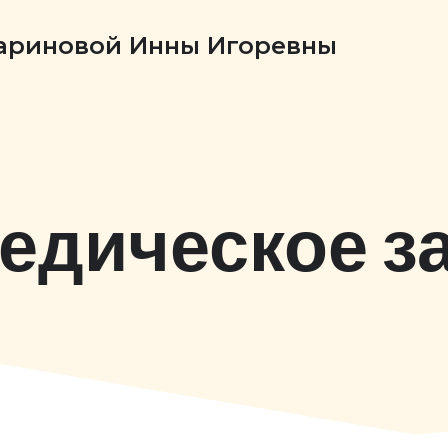
Бариновой Инны Игоревны
едическое з