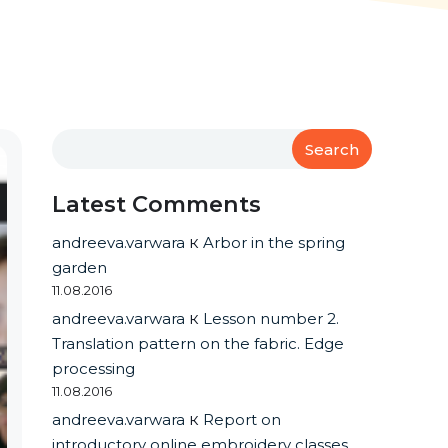
Search
Latest Comments
andreeva.varwara
к
Arbor in the spring
garden
11.08.2016
andreeva.varwara
к
Lesson number 2.
Translation pattern on the fabric. Edge
processing
11.08.2016
andreeva.varwara
к
Report on
introductory online embroidery classes.