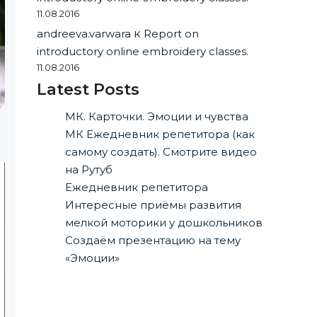
11.08.2016
andreeva.varwara
к
Report on
introductory online embroidery classes.
11.08.2016
Latest Posts
МК. Карточки. Эмоции и чувства
МК Ежедневник репетитора (как
самому создать). Смотрите видео
на Рутуб
Ежедневник репетитора
Интересные приёмы развития
мелкой моторики у дошкольников
Создаём презентацию на тему
«Эмоции»