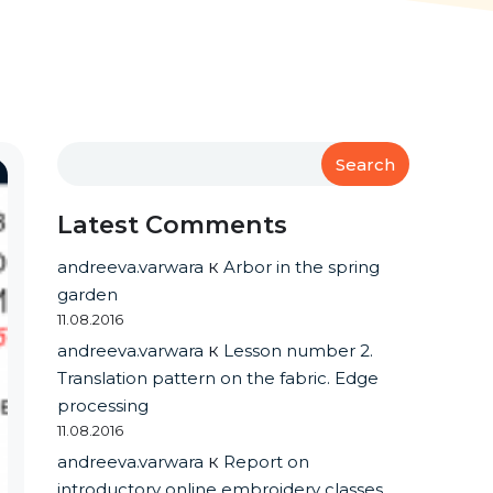
Search
Latest Comments
andreeva.varwara
к
Arbor in the spring
garden
11.08.2016
andreeva.varwara
к
Lesson number 2.
Translation pattern on the fabric. Edge
processing
11.08.2016
andreeva.varwara
к
Report on
introductory online embroidery classes.