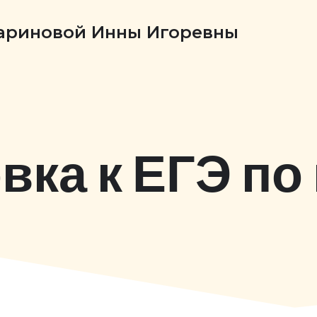
Бариновой Инны Игоревны
вка к ЕГЭ по