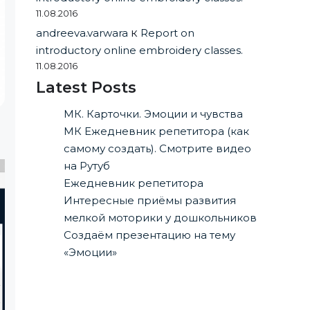
11.08.2016
andreeva.varwara
к
Report on
introductory online embroidery classes.
11.08.2016
Latest Posts
МК. Карточки. Эмоции и чувства
МК Ежедневник репетитора (как
самому создать). Смотрите видео
на Рутуб
Ежедневник репетитора
Интересные приёмы развития
мелкой моторики у дошкольников
Создаём презентацию на тему
«Эмоции»