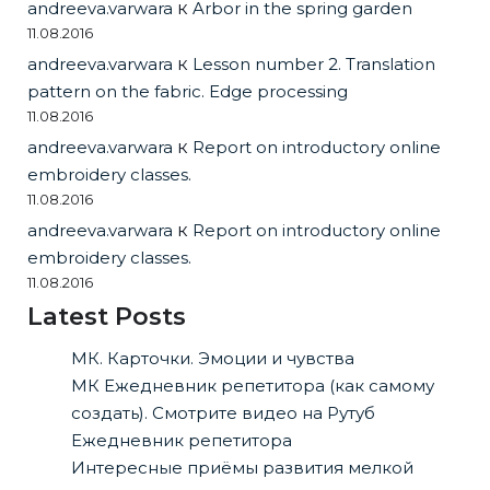
andreeva.varwara
к
Arbor in the spring garden
11.08.2016
andreeva.varwara
к
Lesson number 2. Translation
pattern on the fabric. Edge processing
11.08.2016
andreeva.varwara
к
Report on introductory online
embroidery classes.
11.08.2016
andreeva.varwara
к
Report on introductory online
embroidery classes.
11.08.2016
Latest Posts
МК. Карточки. Эмоции и чувства
МК Ежедневник репетитора (как самому
создать). Смотрите видео на Рутуб
Ежедневник репетитора
Интересные приёмы развития мелкой