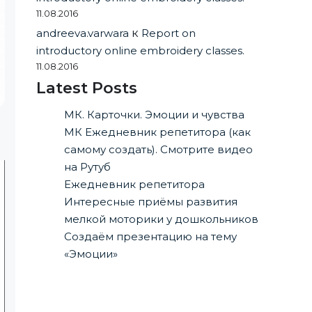
11.08.2016
andreeva.varwara
к
Report on
introductory online embroidery classes.
11.08.2016
Latest Posts
МК. Карточки. Эмоции и чувства
МК Ежедневник репетитора (как
самому создать). Смотрите видео
на Рутуб
Ежедневник репетитора
Интересные приёмы развития
мелкой моторики у дошкольников
Создаём презентацию на тему
«Эмоции»