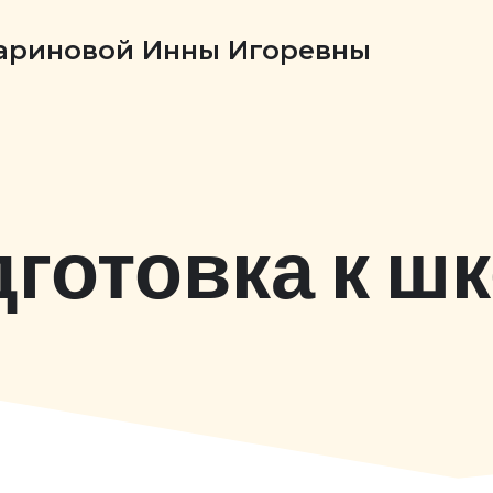
Бариновой Инны Игоревны
готовка к ш