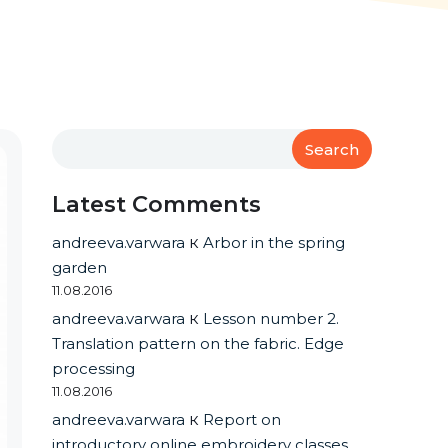
Search
Latest Comments
andreeva.varwara
к
Arbor in the spring
garden
11.08.2016
andreeva.varwara
к
Lesson number 2.
Translation pattern on the fabric. Edge
processing
11.08.2016
andreeva.varwara
к
Report on
introductory online embroidery classes.