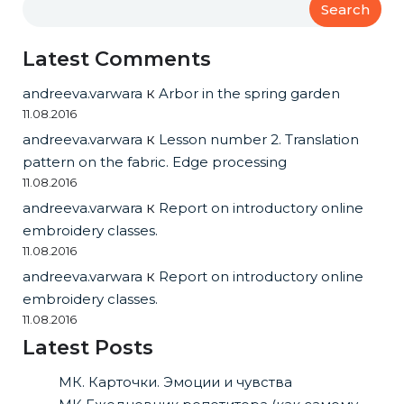
Search
Latest Comments
andreeva.varwara
к
Arbor in the spring garden
11.08.2016
andreeva.varwara
к
Lesson number 2. Translation
pattern on the fabric. Edge processing
11.08.2016
andreeva.varwara
к
Report on introductory online
embroidery classes.
11.08.2016
andreeva.varwara
к
Report on introductory online
embroidery classes.
11.08.2016
Latest Posts
МК. Карточки. Эмоции и чувства