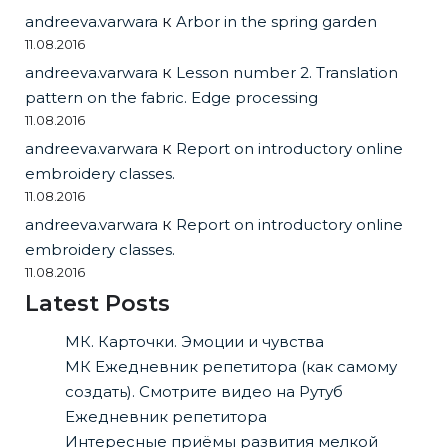
andreeva.varwara
к
Arbor in the spring garden
11.08.2016
andreeva.varwara
к
Lesson number 2. Translation
pattern on the fabric. Edge processing
11.08.2016
andreeva.varwara
к
Report on introductory online
embroidery classes.
11.08.2016
andreeva.varwara
к
Report on introductory online
embroidery classes.
11.08.2016
Latest Posts
МК. Карточки. Эмоции и чувства
МК Ежедневник репетитора (как самому
создать). Смотрите видео на Рутуб
Ежедневник репетитора
Интересные приёмы развития мелкой