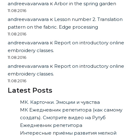
andreeva.varwara
к
Arbor in the spring garden
11.08.2016
andreeva.varwara
к
Lesson number 2. Translation
pattern on the fabric. Edge processing
11.08.2016
andreeva.varwara
к
Report on introductory online
embroidery classes.
11.08.2016
andreeva.varwara
к
Report on introductory online
embroidery classes.
11.08.2016
Latest Posts
МК. Карточки. Эмоции и чувства
МК Ежедневник репетитора (как самому
создать). Смотрите видео на Рутуб
Ежедневник репетитора
Интересные приёмы развития мелкой