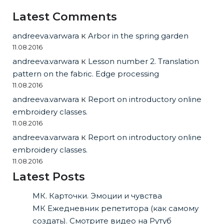
Latest Comments
andreeva.varwara
к
Arbor in the spring garden
11.08.2016
andreeva.varwara
к
Lesson number 2. Translation
pattern on the fabric. Edge processing
11.08.2016
andreeva.varwara
к
Report on introductory online
embroidery classes.
11.08.2016
andreeva.varwara
к
Report on introductory online
embroidery classes.
11.08.2016
Latest Posts
МК. Карточки. Эмоции и чувства
МК Ежедневник репетитора (как самому
создать). Смотрите видео на Рутуб