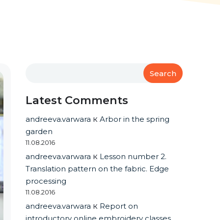
Search
Latest Comments
andreeva.varwara
к
Arbor in the spring
garden
11.08.2016
andreeva.varwara
к
Lesson number 2.
Translation pattern on the fabric. Edge
processing
11.08.2016
andreeva.varwara
к
Report on
introductory online embroidery classes.