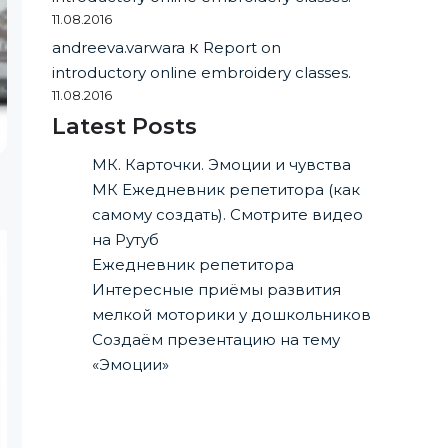
11.08.2016
andreeva.varwara
к
Report on
introductory online embroidery classes.
11.08.2016
Latest Posts
МК. Карточки. Эмоции и чувства
МК Ежедневник репетитора (как
самому создать). Смотрите видео
на Рутуб
Ежедневник репетитора
Интересные приёмы развития
мелкой моторики у дошкольников
Создаём презентацию на тему
«Эмоции»