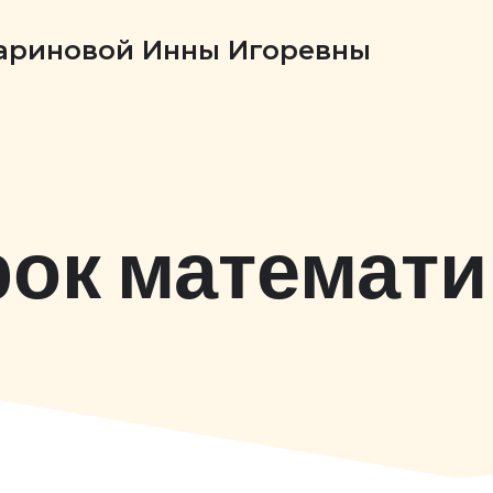
Бариновой Инны Игоревны
рок математи