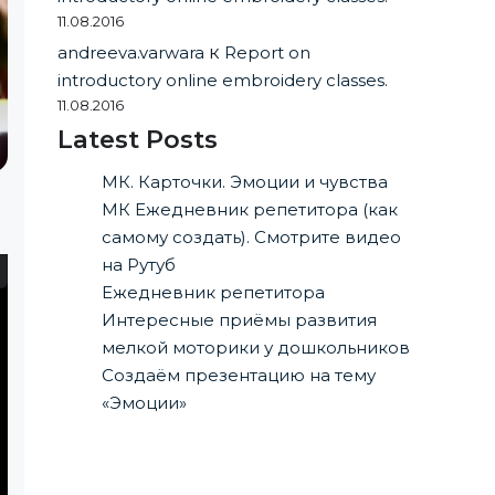
11.08.2016
andreeva.varwara
к
Report on
introductory online embroidery classes.
11.08.2016
Latest Posts
МК. Карточки. Эмоции и чувства
МК Ежедневник репетитора (как
самому создать). Смотрите видео
на Рутуб
Ежедневник репетитора
Интересные приёмы развития
мелкой моторики у дошкольников
Создаём презентацию на тему
«Эмоции»