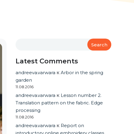
Search
Latest Comments
andreeva.varwara
к
Arbor in the spring
garden
11.08.2016
andreeva.varwara
к
Lesson number 2.
Translation pattern on the fabric. Edge
processing
11.08.2016
andreeva.varwara
к
Report on
introductory online embroidery classes.