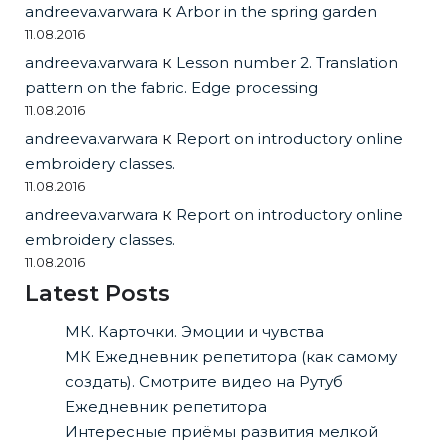
andreeva.varwara
к
Arbor in the spring garden
11.08.2016
andreeva.varwara
к
Lesson number 2. Translation
pattern on the fabric. Edge processing
11.08.2016
andreeva.varwara
к
Report on introductory online
embroidery classes.
11.08.2016
andreeva.varwara
к
Report on introductory online
embroidery classes.
11.08.2016
Latest Posts
МК. Карточки. Эмоции и чувства
МК Ежедневник репетитора (как самому
создать). Смотрите видео на Рутуб
Ежедневник репетитора
Интересные приёмы развития мелкой